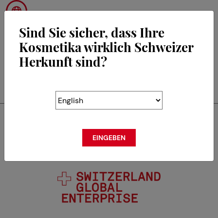
Sind Sie sicher, dass Ihre
Kosmetika wirklich Schweizer
Herkunft sind?
RETOUR
Swisscos ist Mitglied von
EINGEBEN