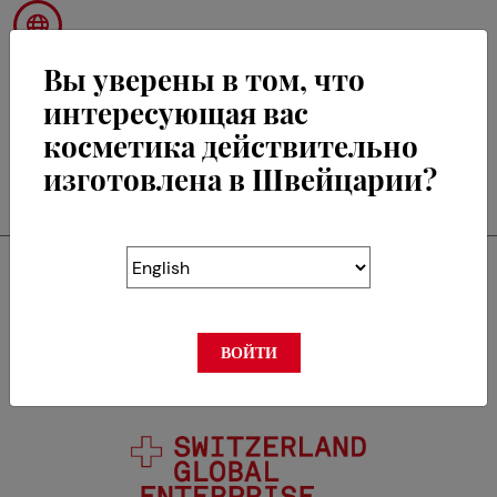
Вы уверены в том, что
интересующая вас
косметика действительно
RETOUR
изготовлена в Швейцарии?
Swisscos является
членом
ВОЙТИ