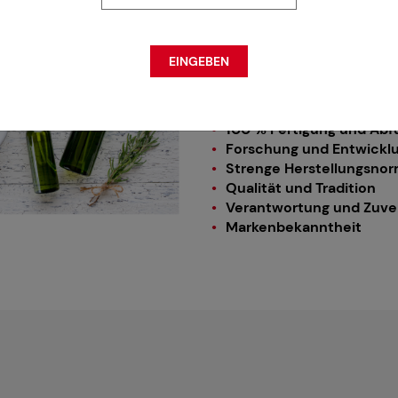
Bundesbehörden, um jedes U
Made“ auf seinen Produkten i
EINGEBEN
SWISSCOS bedeutet:
Schweizer Mitglieder
100 % Fertigung und Abfü
Forschung und Entwicklu
Strenge Herstellungsno
Qualität und Tradition
Verantwortung und Zuver
Markenbekanntheit