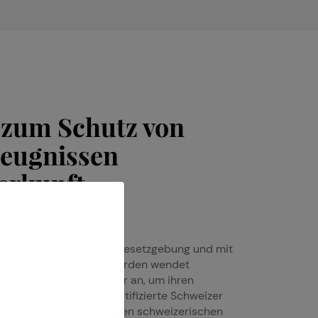
 zum Schutz von
eugnissen
erkunft
enden schweizerischen Gesetzgebung und mit
weizerischen Bundesbehörden wendet
eln für seine Mitglieder an, um ihren
ie ihren Kunden eine zertifizierte Schweizer
ISSCOS kooperiert mit den schweizerischen