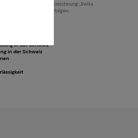
nternehmen, das die Bezeichnung „Swiss
llegal verwendet, zu verfolgen.
llung in der Schweiz
ng in der Schweiz
rmen
lässigkeit