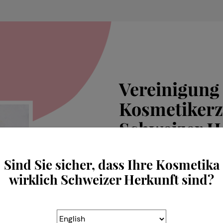
Vereinigung
Kosmetikerz
Schweizer H
Über uns
Sind Sie sicher, dass Ihre Kosmetika
Auf der Grundlage der gelt
wirklich Schweizer Herkunft sind?
der Unterstützung der sch
SWISSCOS die strengsten Reg
internationalen Partnern sow
Herkunft zu garantieren. SW