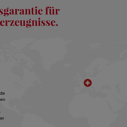
garantie für
erzeugnisse.
nde
zen
n
er