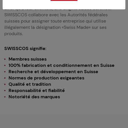
strictes pour garantir à leurs partenaires internationaux,
ainsi qu’à leur clientèle, une origine suisse certifiée.
SWISSCOS collabore avec les Autorités fédérales
suisses pour assigner toute entreprise qui utilise
illégalement la désignation «Swiss Made» sur ses
produits.
SWISSCOS signifie
:
Membres suisses
100% fabrication et conditionnement en Suisse
Recherche et développement en Suisse
Normes de production exigeantes
Qualité et tradition
Responsabilité et fiabilité
Notoriété des marques