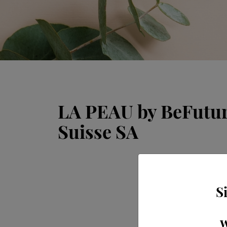
LA PEAU by BeFutu
Suisse SA
S
w