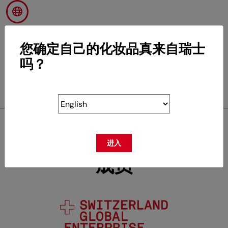
您确定自己的化妆品真来自瑞士
吗？
RETOUR
SWISSCOS是下列组织的
进入
成员