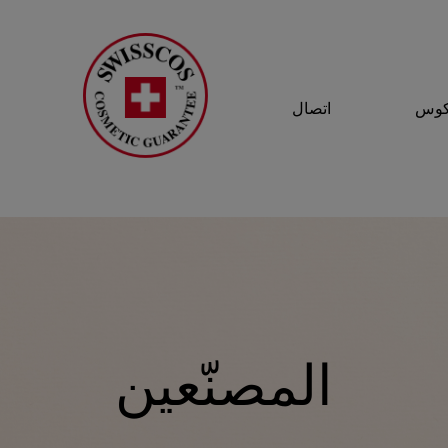
سكوس
اتصال
المصنّعين