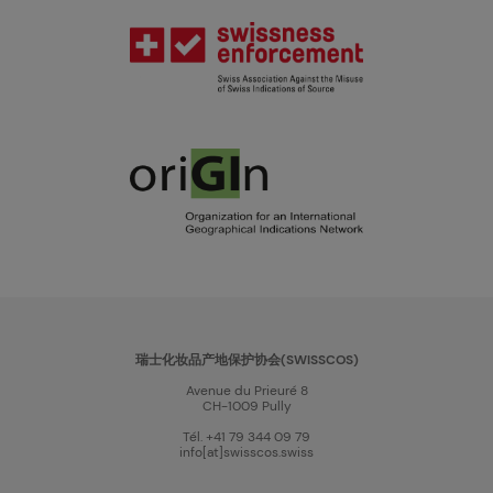
瑞士化妆品产地保护协会(SWISSCOS)
Avenue du Prieuré 8
CH-1009 Pully
Tél. +41 79 344 09 79
info[at]swisscos.swiss