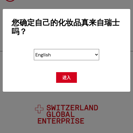
您确定自己的化妆品真来自瑞士
吗？
RETOUR
SWISSCOS是下列组织的
进入
成员