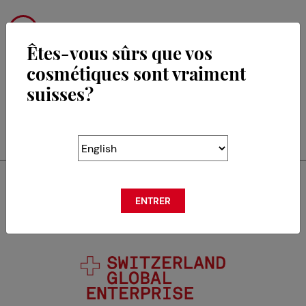
Êtes-vous sûrs que vos
cosmétiques sont vraiment
suisses?
RETOUR
Swisscos est membre de
ENTRER