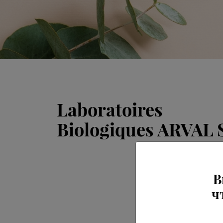
Laboratoires
Biologiques ARVAL 
В
ч