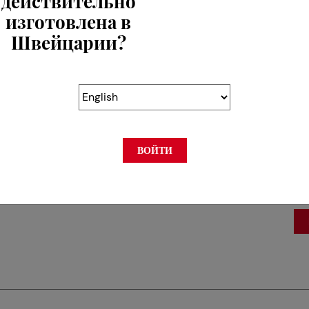
действительно
изготовлена в
Швейцарии?
La
AR
Ro
CH
ВОЙТИ