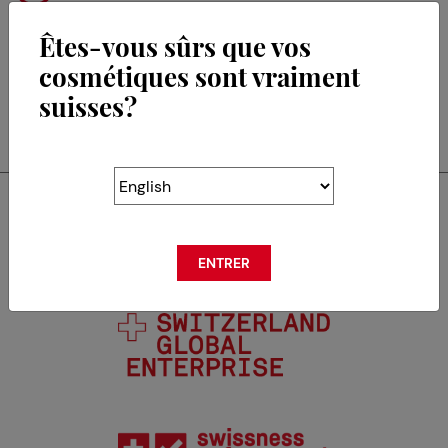
Êtes-vous sûrs que vos
cosmétiques sont vraiment
suisses?
RETOUR
Swisscos est membre de
ENTRER