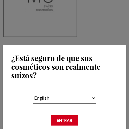
MS Swiss Cosmetics SA
¿Está seguro de que sus
Chemin de la Crêta 80
cosméticos son realmente
CH-1618 Châtel-St-Denis
suizos?
RETOUR
ENTRAR