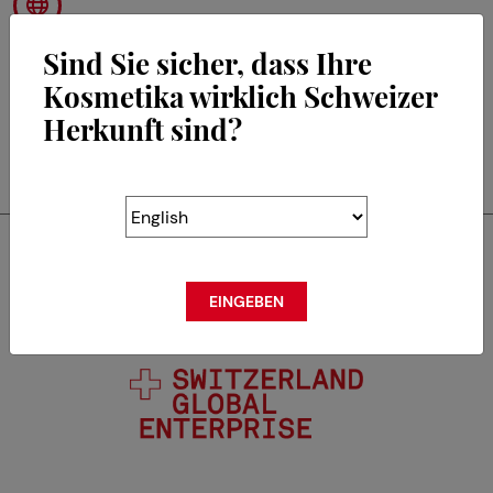
Sind Sie sicher, dass Ihre
Kosmetika wirklich Schweizer
Herkunft sind?
RETOUR
Swisscos ist Mitglied von
EINGEBEN