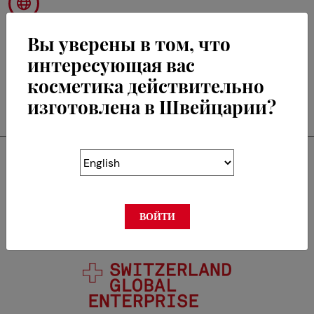
Вы уверены в том, что
интересующая вас
косметика действительно
RETOUR
изготовлена в Швейцарии?
Swisscos является
членом
ВОЙТИ