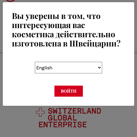
Вы уверены в том, что
интересующая вас
косметика действительно
RETOUR
изготовлена в Швейцарии?
Swisscos является
членом
ВОЙТИ