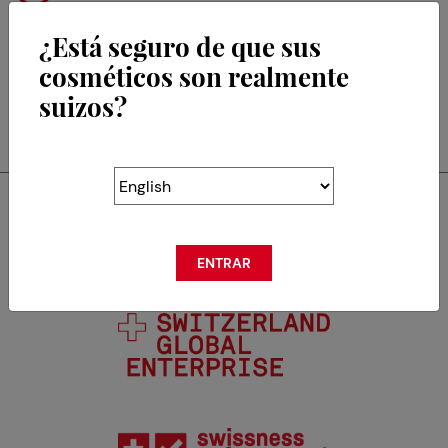
¿Está seguro de que sus
cosméticos son realmente
suizos?
RETOUR
Swisscos es miembro de
ENTRAR