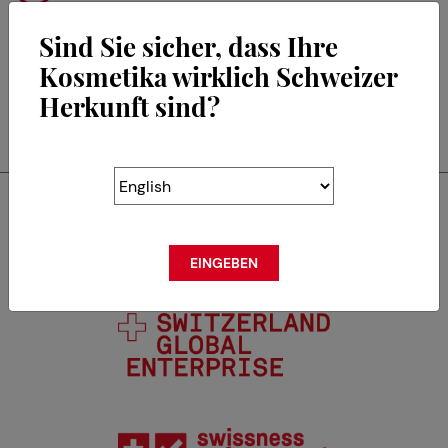
Sind Sie sicher, dass Ihre
Kosmetika wirklich Schweizer
Herkunft sind?
RETOUR
Swisscos ist Mitglied von
EINGEBEN