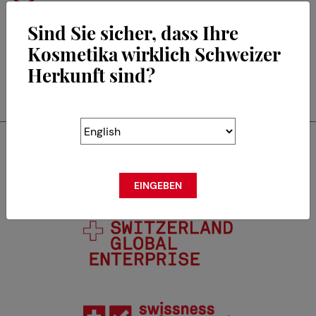
Sind Sie sicher, dass Ihre
Kosmetika wirklich Schweizer
Herkunft sind?
RETOUR
Swisscos ist Mitglied von
EINGEBEN