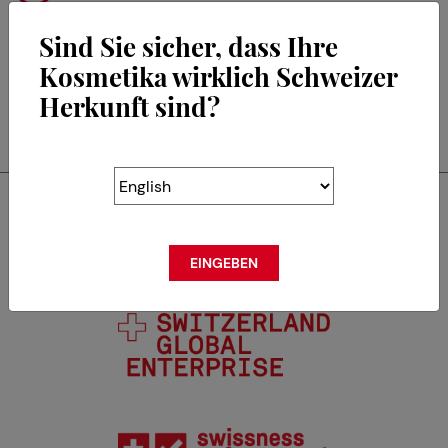
Sind Sie sicher, dass Ihre
Kosmetika wirklich Schweizer
Herkunft sind?
RETOUR
Swisscos ist Mitglied von
EINGEBEN