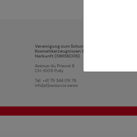
Vereinigung zum Schutz von
Kosmetikerzeugnissen Schweizer
Herkunft (SWISSCOS)
Avenue du Prieuré 8
CH-1009 Pully
Tél. +41 79 344 09 79
info[at]swisscos.swiss