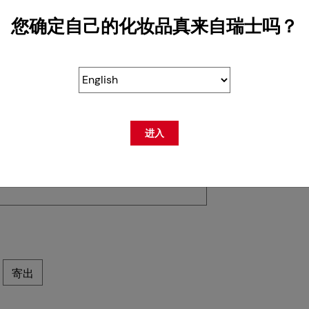
CH
您确定自己的化妆品真来自瑞士吗？
T:
in
进入