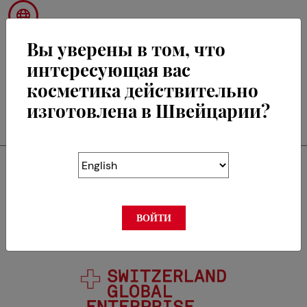
Вы уверены в том, что
интересующая вас
косметика действительно
RETOUR
изготовлена в Швейцарии?
Swisscos является
членом
ВОЙТИ