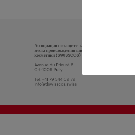
Ассоциации по защите наименования
места происхождения швейцарской
косметики (SWISSCOS)
Avenue du Prieuré 8
CH-1009 Pully
Tél. +41 79 344 09 79
info[at]swisscos.swiss