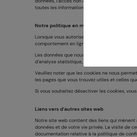
données, l’accès non autorisé et la divulgatio
toutes les informations que nous recueillons e
Notre politique en matière de cookies
Lorsque vous autorisez notre site web à utilis
comportement en ligne (analyse du trafic web
Les données que nous recueillons en utilisant 
d’analyse statistique, les données sont ent
Veuillez noter que les cookies ne nous permett
les pages que vous trouvez utiles et celles qu
Si vous souhaitez désactiver les cookies, vou
Liens vers d’autres sites web
Notre site web contient des liens qui mènent à
données et de votre vie privée. La visite de ces
documentation relative à la politique de conf