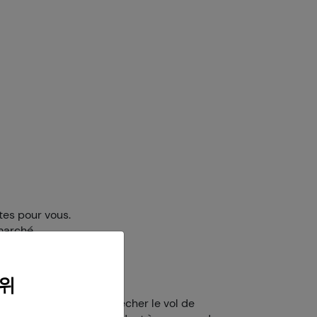
tes pour vous.
marché.
sonnelles.
위
en son pouvoir pour empêcher le vol de