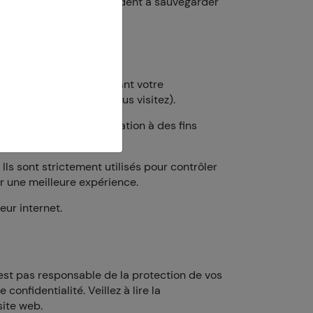
ers logiciels, qui nous aident à sauvegarder
s qu’il collecte concernant votre
t des sites web que vous visitez).
soins. Après leur utilisation à des fins
ls sont strictement utilisés pour contrôler
ir une meilleure expérience.
eur internet.
’est pas responsable de la protection de vos
confidentialité. Veillez à lire la
site web.