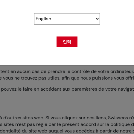
n en mettant en œuvre les dernières technologies et les derni
n ligne.
er des cookies, vous acceptez également d’utiliser les donnée
입력
, des pages web sur lesquelles vous passez le plus de temps e
les cookies sont utilisées pour adapter notre site web à vos be
ièrement supprimées de nos systèmes.
ent en aucun cas de prendre le contrôle de votre ordinateur. I
e vous ne trouvez pas utiles, afin que nous puissions vous offr
s pouvez le faire en accédant aux paramètres de votre navigat
 d’autres sites web. Si vous cliquez sur ces liens, Swisscos n
 sites n’est pas régie par le présent accord sur la politique de 
identialité du site web auquel vous accédez à partir de notre 