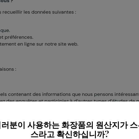
nous ?
 recueillir les données suivantes :
ique.
et préférences.
ement en ligne sur notre site web.
aisons :
nels contenant des informations que nous pensons intéressan
iez des enquêtes et participiez à d’autres types d’études de 
ion de votre comportement en ligne et de vos préférences per
여러분이 사용하는 화장품의 원산지가 스
스라고 확신하십니까?
à les garder confidentielles. Swisscos a fait tout ce qui est 