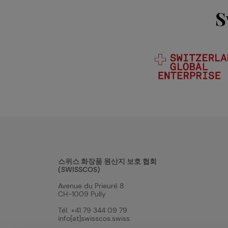
S
스위스 화장품 원산지 보호 협회
(SWISSCOS)
Avenue du Prieuré 8
CH-1009 Pully
Tél. +41 79 344 09 79
info[at]swisscos.swiss