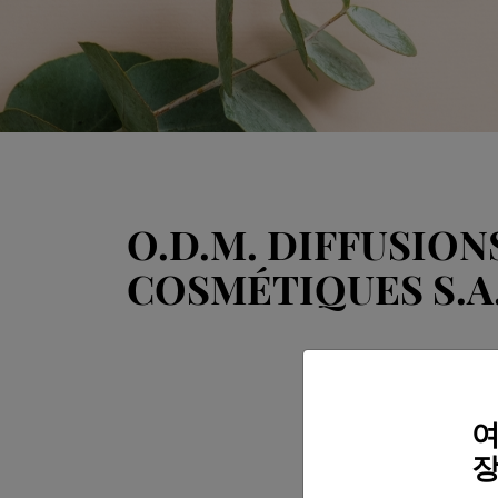
O.D.M. DIFFUSION
COSMÉTIQUES S.A
여
장