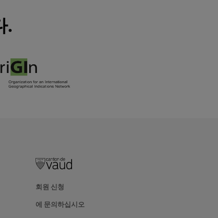
다.
회원 신청
에 문의하십시오