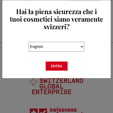
Hai la piena sicurezza che i
NATURALPS SÀRL
TEMMENTEC
tuoi cosmetici siano veramente
svizzeri?
Swisscos è membro di
ENTRA