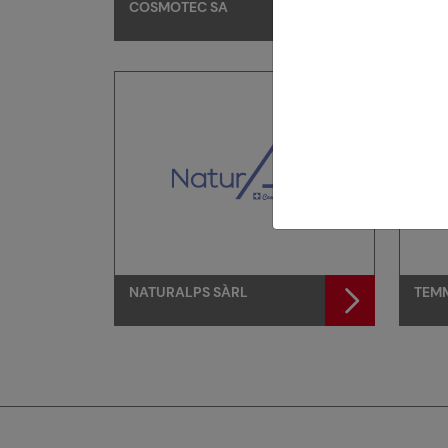
COSMOTEC SA
DIFF
CAP
NATURALPS SÀRL
TEM